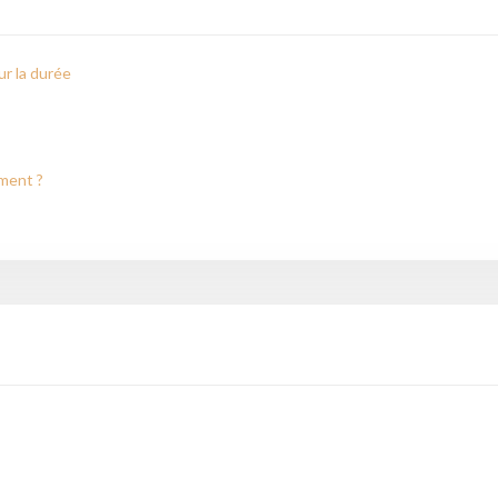
r la durée
iment ?