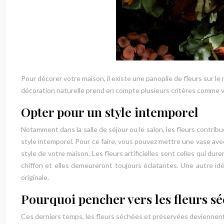
Pour décorer votre maison, il existe une panoplie de fleurs sur le
décoration naturelle prend en compte plusieurs critères comme vo
Opter pour un style intemporel
Notamment dans la salle de séjour ou le salon, les fleurs contribu
style intemporel. Pour ce faire, vous pouvez mettre une vase avec 
style de votre maison. Les fleurs artificielles sont celles qui dure
chiffon et elles demeureront toujours éclatantes. Une autre idée
originale.
Pourquoi pencher vers les fleurs sé
Ces derniers temps, les fleurs séchées et préservées deviennent d