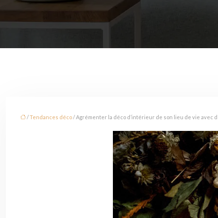
/
Tendances déco
/ Agrémenter la déco d’intérieur de son lieu de vie avec 