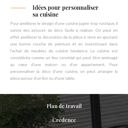
Idées pour personnaliser
sa cuisine
Pour améliorer le design d’une cuisine jugée trop rustique, il
existe des astuces de déco facile à réaliser. On peut en
effet améliorer la décoration de la pièce à vivre en ajoutant
une bonne couche de peinture et en investissant dans
l’achat de meubles de cuisine tendance. La cuisine est
considérée comme un lieu convivial qui peut être aménagé
au cœur d’une maison ou d’un appartement. Pour
personnaliser la déco d’une cuisine, on peut arranger la
pièce autour d’un îlot ou d’une table.
Plan de travail
Crédence