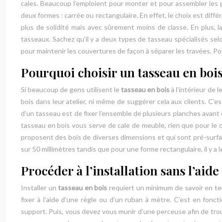
cales. Beaucoup l’emploient pour monter et pour assembler les p
deux formes : carrée ou rectangulaire. En effet, le choix est différ
plus de solidité mais avec sûrement moins de classe. En plus, l
tasseaux. Sachez qu’il y a deux types de tasseau spécialisés selon
pour maintenir les couvertures de façon à séparer les travées. Pour
Pourquoi choisir un tasseau en bois
Si beaucoup de gens utilisent le
tasseau en bois
à l’intérieur de 
bois dans leur atelier, ni même de suggérer cela aux clients. C
d’un tasseau est de fixer l’ensemble de plusieurs planches avant d
tasseau en bois vous serve de cale de meuble, rien que pour le d
proposent des bois de diverses dimensions et qui sont pré-surfacé
sur 50 millimètres tandis que pour une forme rectangulaire, il y 
Procéder à l’installation sans l’aid
Installer un
tasseau en bois
requiert un minimum de savoir en ter
fixer à l’aide d’une règle ou d’un ruban à mètre. C’est en fonc
support. Puis, vous devez vous munir d’une perceuse afin de troue