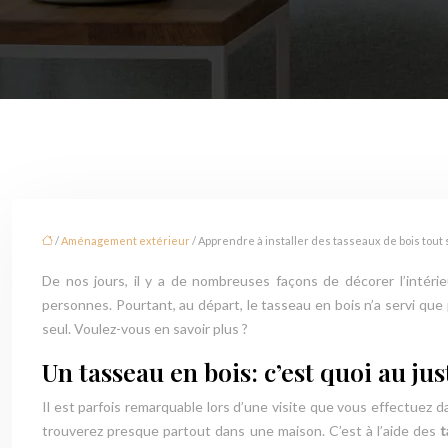
/
Aménagement extérieur
/ Apprendre à installer des tasseaux de bois tout 
De nos jours, il y a de nombreuses façons de décorer l’intéri
personnes. Pourtant, au départ, le tasseau en bois n’a servi que p
seul. Voulez-vous en savoir plus ?
Un tasseau en bois: c’est quoi au jus
Il est parfois remarquable lors d’une visite que vous effectuez d
trouverez presque partout dans une maison. C’est à l’aide des
t