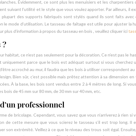
lanches. Évidemment, ce sont plus les menuisiers et les charpentiers q
ent suivant l’utilité et le style que vous voulez apporter. Par ailleurs, il
a plupart des supports fabriqués sont stylés quand ils sont faits avec 
 le mode d’utilisation. Le tasseau de faîtage est utile pour ajuster la 
 plus d’information à propos du tasseau en bois , veuillez cliquer ici
tas
 ?
leur habitat, ce n’est pas seulement pour la décoration. Ce n’est pas le 
’est uniquement parce que le bois est adéquat surtout si vous cherchez
’être accroché au mur, il faudra que les bois à utiliser correspondent a
esign. Bien sûr, c’est possible mais prêtez attention à sa dimension en
es. À la base, les bois sont vendus entre 2 à 4 mètres de long. Si vous
a les bois de 45 mm sur 80 mm, de 30 mm sur 40 mm, etc.
e d’un professionnel
me de bricolage. Cependant, vous savez que vous n’arriverez à rien si v
tion de cette mesure que vous scierez le tasseau s’il est trop long. I
r son extrémité. Veillez à ce que le niveau des trous soit égal. Ensuite,