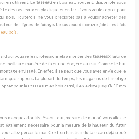
ui en utilisent. Le
tasseau
en bois est, souvent, disponible sous
 existe des tasseaux en plastique et en fer si vous voulez opter pour
du bois. Toutefois, ne vous précipitez pas à vouloir acheter des
hauteur des lignes de faîtage. Le tasseau de couvre-joints est fait
seau bois
.
hasard qui pousse les professionnels à monter des
tasseaux
faits de
 une meilleure manière de fixer une étagère au mur. Comme le but
u montage envisagé. En effet, il se peut que vous ayez envie que le
 tant que support. La plupart du temps, les magasins de bricolage
 optez pour les tasseaux en bois carré, il en existe jusqu’à 50 mm
ous manquez d’outils. Avant tout, mesurez le mur où vous allez le
l est également nécessaire pour la mesure de la hauteur du futur
 vous allez percer le mur. C’est en fonction du tasseau déjà troué