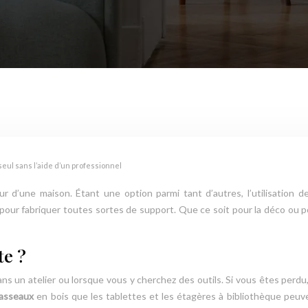
seul sans l’aide d’un professionnel
eur d’une maison. Étant une option parmi tant d’autres, l’utilisatio
our fabriquer toutes sortes de support. Que ce soit pour la déco ou pour l
te ?
ans un atelier ou lorsque vous y cherchez des outils. Si vous êtes perdu,
asseaux
en bois que les tablettes et les étagères à bibliothèque peuv