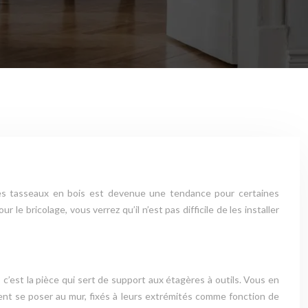
n des tasseaux en bois est devenue une tendance pour certaines
e bricolage, vous verrez qu’il n’est pas difficile de les installer
 c’est la pièce qui sert de support aux étagères à outils. Vous en
ent se poser au mur, fixés à leurs extrémités comme fonction de